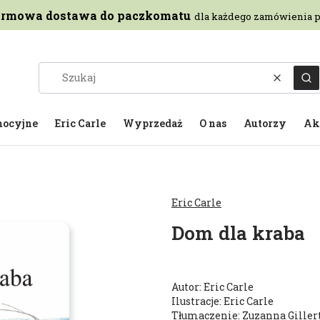
rmowa dostawa do paczkomatu
dla każdego zamówienia p
Wyczyść
Sz
mocyjne
Eric Carle
Wyprzedaż
O nas
Autorzy
Ak
Eric Carle
Dom dla kraba
Autor: Eric Carle
Ilustracje: Eric Carle
Tłumaczenie: Zuzanna Giller