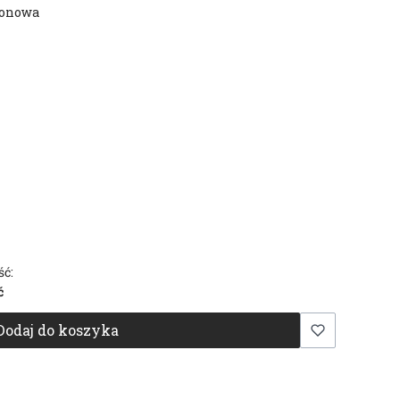
tonowa
ść:
ć
Dodaj do koszyka