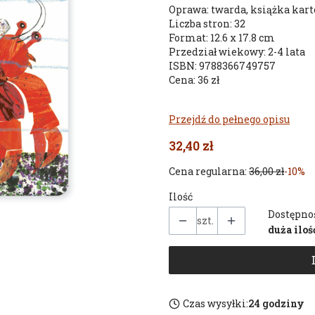
Oprawa: twarda, książka kar
Liczba stron: 32
Format: 12.6 x 17.8 cm
Przedział wiekowy: 2-4 lata
ISBN: 9788366749757
Cena: 36 zł
Przejdź do pełnego opisu
32,40 zł
Cena regularna:
36,00 zł
-10%
Ilość
Dostępno
szt.
duża iloś
Czas wysyłki:
24 godziny