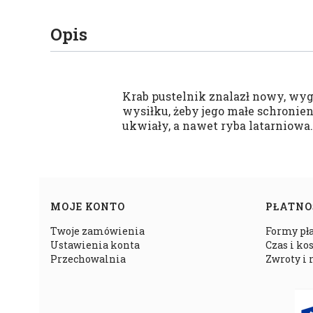
Opis
Krab pustelnik znalazł nowy, wyg
wysiłku, żeby jego małe schronie
ukwiały, a nawet ryba latarniowa.
Linki w stopce
MOJE KONTO
PŁATNO
Twoje zamówienia
Formy pł
Ustawienia konta
Czas i ko
Przechowalnia
Zwroty i