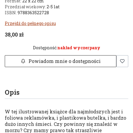
Format:
22 x 22 cm
Przedział wiekowy:
2-5 lat
ISBN:
9788363522728
Przejdź do pełnego opisu
Cena
38,00 zł
Dostępność:
nakład wyczerpany
Powiadom mnie o dostępności
Opis
W tej ilustrowanej książce dla najmłodszych jest i
foliowa reklamówka, i plastikowa butelka, i bardzo
dużo innych śmieci. Czy powinny się znaleźć w
morzu? Czy mamy prawo tak straszliwie