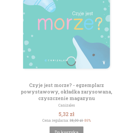
Czyje jest morze? - egzemplarz
powystawowy, okładka zarysowana,
czyszczenie magazynu
Producent
Canizales
Cena promocyjna
5,32 zł
Cena regularna:
38,00 zł
-86%
Do koszyka