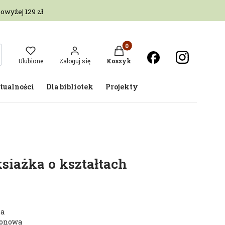
owyżej 129 zł
Produkty w koszyku: 0. Zobac
ukaj
Ulubione
Zaloguj się
Koszyk
tualności
Dla bibliotek
Projekty
siażka o kształtach
na
tonowa