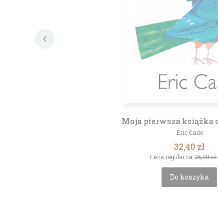
Moja pierwsza książka 
Producent
Eric Carle
Cena prom
32,40 zł
Cena regularna:
36,00 zł
Do koszyka