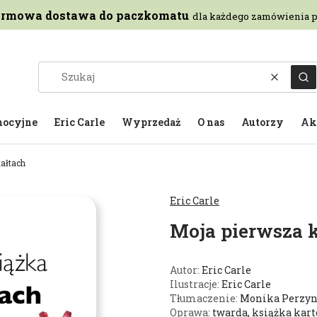
rmowa dostawa do paczkomatu
dla każdego zamówienia p
Wyczyść
Sz
mocyjne
Eric Carle
Wyprzedaż
O nas
Autorzy
Ak
ałtach
Eric Carle
Moja pierwsza k
Autor:
Eric Carle
Ilustracje:
Eric Carle
Tłumaczenie:
Monika Perzy
Oprawa:
twarda, książka kar