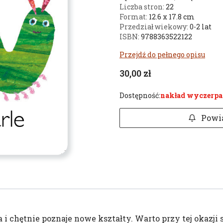
Liczba stron:
22
Format:
12.6 x 17.8 cm
Przedział wiekowy:
0-2 lat
ISBN:
9788363522122
Przejdź do pełnego opisu
Cena
30,00 zł
Dostępność:
nakład wyczerp
Powi
 i chętnie poznaje nowe kształty. Warto przy tej okazji 