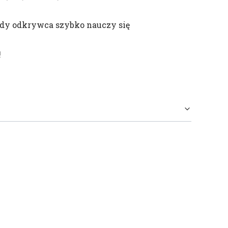
łody odkrywca szybko nauczy się
!