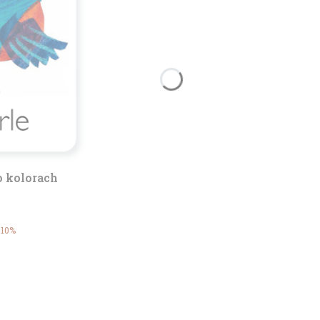
o kolorach
ocyjna
-10%