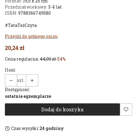
Format:
19,5 x 25 cm
Przedział wiekowy:
3-4 lat
ISBN:
9788366749580
#TataTeżCzyta
Przejdź do pełnego opisu
20,24 zł
Cena regularna:
44,00 zł
-54%
Ilość
szt.
Dostępność:
ostatnie egzemplarze
Dodaj do koszyka
Czas wysyłki:
24 godziny