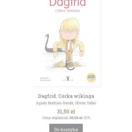
Dagfrid. Córka wikinga
Producent
Agnès Mathieu-Daudé, Olivier Tallec
Cena promocyjna
31,50 zł
Cena regularna:
35,00 zł
-10%
Do koszyka