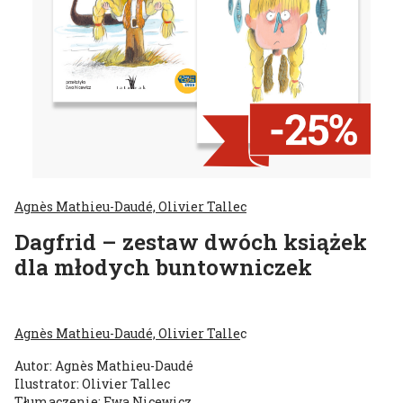
Agnès Mathieu-Daudé, Olivier Tallec
Dagfrid – zestaw dwóch książek
dla młodych buntowniczek
Agnès Mathieu-Daudé, Olivier Talle
c
Autor: Agnès Mathieu-Daudé
Ilustrator: Olivier Tallec
Tłumaczenie: Ewa Nicewicz