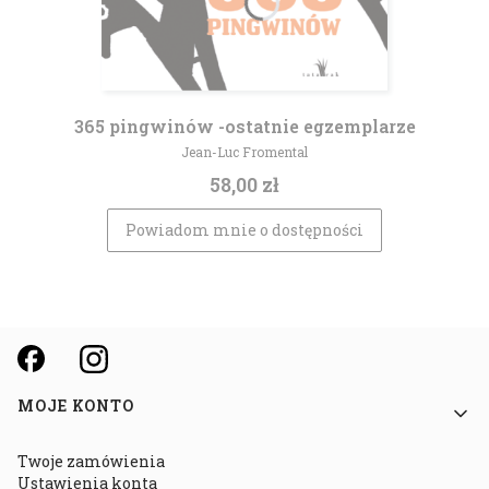
365 pingwinów -ostatnie egzemplarze
Producent
Jean-Luc Fromental
Cena
58,00 zł
Powiadom mnie o dostępności
Linki w stopce
MOJE KONTO
Twoje zamówienia
Ustawienia konta