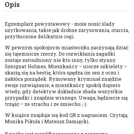
Opis
Egzemplarz powystawowy - może nosić ślady
użytkowania, takie jak drobne zarysowania, otarcia,
przytłuczone delikatnie rogi.
W pewnym spokojnym miasteczku zaczynają dziać
się tajemnicze rzeczy. Do rozwikłania zagadki
zostaje zatrudniony nie kto inny, tylko słynny
Szergnat Holmes. Mieszkańcy – urocze szkielety –
skarżą się na bestię, która spędza im sen z oczu i
zakłóca porządek. Rymowany kryminał znajdzie
swoje rozwiązanie, a mieszkańcy spokój dopiero
wtedy, gdy detektyw dokładnie zbada wszystkie
przypadki i znajdzie winnego. Uwaga, będziecie się
trząść – ze strachu i ze śmiechu ;-)
W książce znajduje się kod QR z nagraniem. Czytają:
Monika Pikuła i Mateusz Damięcki.
Książka jest współfinansowana z programu