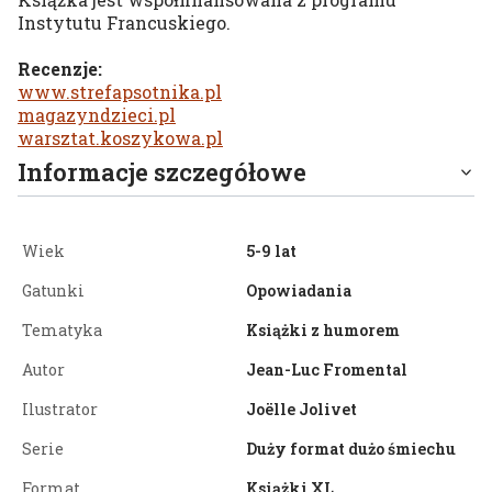
Instytutu Francuskiego.
Recenzje:
www.strefapsotnika.pl
magazyndzieci.pl
warsztat.koszykowa.pl
Informacje szczegółowe
Wiek
5-9 lat
Gatunki
Opowiadania
Tematyka
Książki z humorem
Autor
Jean-Luc Fromental
Ilustrator
Joëlle Jolivet
Serie
Duży format dużo śmiechu
Format
Książki XL